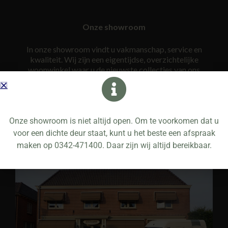
Onze showroom
In onze showroom vindt u vakmanschap, service en
kwaliteit. Wij zijn een eigentijdse, overzichtelijke
woonwinkel waar u de nieuwste collecties van ons
assortiment vindt. We hebben de koffie altijd klaar
staan. Onze mensen zijn goed opgeleid, bezitten
gedegen vakkennis en zijn ook nog eens op de hoogte
van alle laatste trends. Wij nemen ruim de tijd voor u om
uiteindelijk tot een gedegen advies te komen.
Onze showroom is niet altijd open. Om te voorkomen dat u
voor een dichte deur staat, kunt u het beste een afspraak
maken op 0342-471400. Daar zijn wij altijd bereikbaar.