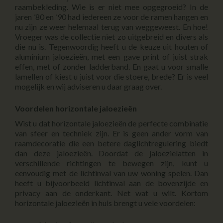
raambekleding. Wie is er niet mee opgegroeid? In de
jaren ’80 en ’90 had iedereen ze voor de ramen hangen en
nu zijn ze weer helemaal terug van weggeweest. En hoe!
Vroeger was de collectie niet zo uitgebreid en divers als
die nu is. Tegenwoordig heeft u de keuze uit houten of
aluminium jaloezieën, met een gave print of juist strak
effen, met of zonder ladderband. En gaat u voor smalle
lamellen of kiest u juist voor die stoere, brede? Er is veel
mogelijk en wij adviseren u daar graag over.
Voordelen horizontale jaloezieën
Wist u dat horizontale jaloezieën de perfecte combinatie
van sfeer en techniek zijn. Er is geen ander vorm van
raamdecoratie die een betere daglichtregulering biedt
dan deze jaloezieën. Doordat de jaloezielatten in
verschillende richtingen te bewegen zijn, kunt u
eenvoudig met de lichtinval van uw woning spelen. Dan
heeft u bijvoorbeeld lichtinval aan de bovenzijde en
privacy aan de onderkant. Net wat u wilt. Kortom
horizontale jaloezieën in huis brengt u vele voordelen: