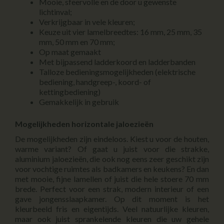
Mooie, sfeervolle en de door u gewenste
lichtinval;
Verkrijgbaar in vele kleuren;
Keuze uit vier lamelbreedtes: 16 mm, 25 mm, 35
mm, 50 mm en 70 mm;
Op maat gemaakt
Met bijpassend ladderkoord en ladderbanden
Talloze bedieningsmogelijkheden (elektrische
bediening, handgreep-, koord- of
kettingbediening)
Gemakkelijk in gebruik
Mogelijkheden horizontale jaloezieën
De mogelijkheden zijn eindeloos. Kiest u voor de houten,
warme variant? Of gaat u juist voor die strakke,
aluminium jaloezieën, die ook nog eens zeer geschikt zijn
voor vochtige ruimtes als badkamers en keukens? En dan
met mooie, fijne lamellen of juist die hele stoere 70 mm
brede. Perfect voor een strak, modern interieur of een
gave jongensslaapkamer. Op dit moment is het
kleurbeeld fris en eigentijds. Veel natuurlijke kleuren,
maar ook juist sprankelende kleuren die uw gehele