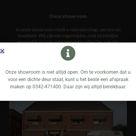
Onze showroom
In onze showroom vindt u vakmanschap, service en
kwaliteit. Wij zijn een eigentijdse, overzichtelijke
woonwinkel waar u de nieuwste collecties van ons
assortiment vindt. We hebben de koffie altijd klaar
staan. Onze mensen zijn goed opgeleid, bezitten
gedegen vakkennis en zijn ook nog eens op de hoogte
van alle laatste trends. Wij nemen ruim de tijd voor u om
uiteindelijk tot een gedegen advies te komen.
Onze showroom is niet altijd open. Om te voorkomen dat u
voor een dichte deur staat, kunt u het beste een afspraak
maken op 0342-471400. Daar zijn wij altijd bereikbaar.