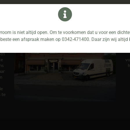
amp Woninginrichting 2
oom is niet altijd open. Om te voorkomen dat u voor een dichte 
 beste een afspraak maken op 0342-471400. Daar zijn wij altijd 
 en
ke
vo
ns
h
aar
en
de
 te