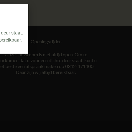
deur staat,
bereikbaar.
Openingstijden
Onze showroom is niet altijd open. Om te
orkomen dat u voor een dichte deur staat, kunt u
et beste een afspraak maken op 0342-471400.
Daar zijn wij altijd bereikbaar.