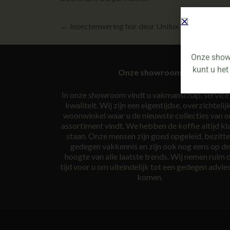
←
Insectenwering hor deur Unilux bij Van De K
Onze showr
kunt u het
Onze showroom
In onze showroom vindt u vakmanschap, service
kwaliteit. Wij zijn een eigentijdse, overzichtelij
woonwinkel waar u de nieuwste collecties van o
assortiment vindt. We hebben de koffie altijd kl
staan. Onze mensen zijn goed opgeleid, bezitt
gedegen vakkennis en zijn ook nog eens op de
hoogte van alle laatste trends. Wij nemen ruim 
tijd voor u om uiteindelijk tot een gedegen advies
komen.