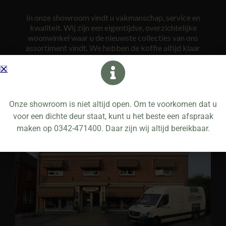
In onze showroom vindt u vakmanschap, service en
kwaliteit. Wij zijn een eigentijdse, overzichtelijke
woonwinkel waar u de nieuwste collecties van ons
assortiment vindt. We hebben de koffie altijd klaar
staan. Onze mensen zijn goed opgeleid, bezitten
gedegen vakkennis en zijn ook nog eens op de hoogte
van alle laatste trends. Wij nemen ruim de tijd voor u om
uiteindelijk tot een gedegen advies te komen.
Onze showroom is niet altijd open. Om te voorkomen dat u
voor een dichte deur staat, kunt u het beste een afspraak
maken op 0342-471400. Daar zijn wij altijd bereikbaar.