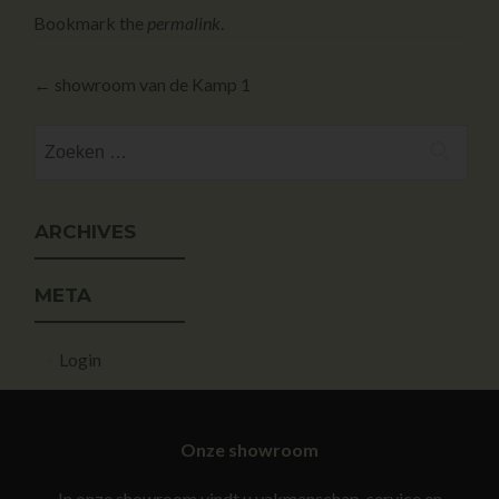
Bookmark the
permalink
.
←
showroom van de Kamp 1
ARCHIVES
META
Login
Onze showroom
In onze showroom vindt u vakmanschap, service en