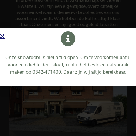
kwaliteit. Wij zijn een eigentijdse, overzichtelijke
woonwinkel waar u de nieuwste collecties van ons
assortiment vindt. We hebben de koffie altijd klaar
staan. Onze mensen zijn goed opgeleid, bezitten
gedegen vakkennis en zijn ook nog eens op de hoogte
van alle laatste trends. Wij nemen ruim de tijd voor u om
uiteindelijk tot een gedegen advies te komen.
Onze showroom is niet altijd open. Om te voorkomen dat u
voor een dichte deur staat, kunt u het beste een afspraak
maken op 0342-471400. Daar zijn wij altijd bereikbaar.