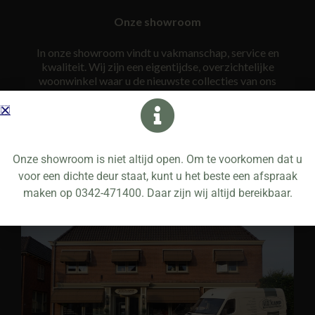
Onze showroom
In onze showroom vindt u vakmanschap, service en
kwaliteit. Wij zijn een eigentijdse, overzichtelijke
woonwinkel waar u de nieuwste collecties van ons
assortiment vindt. We hebben de koffie altijd klaar
staan. Onze mensen zijn goed opgeleid, bezitten
gedegen vakkennis en zijn ook nog eens op de hoogte
van alle laatste trends. Wij nemen ruim de tijd voor u om
uiteindelijk tot een gedegen advies te komen.
Onze showroom is niet altijd open. Om te voorkomen dat u
voor een dichte deur staat, kunt u het beste een afspraak
maken op 0342-471400. Daar zijn wij altijd bereikbaar.