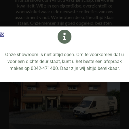
kwaliteit. Wij zijn een eigentijdse, overzichtelijke
woonwinkel waar u de nieuwste collecties van ons
assortiment vindt. We hebben de koffie altijd klaar
staan. Onze mensen zijn goed opgeleid, bezitten
gedegen vakkennis en zijn ook nog eens op de hoogte
van alle laatste trends. Wij nemen ruim de tijd voor u om
uiteindelijk tot een gedegen advies te komen.
Onze showroom is niet altijd open. Om te voorkomen dat u
voor een dichte deur staat, kunt u het beste een afspraak
maken op 0342-471400. Daar zijn wij altijd bereikbaar.