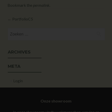
Bookmark the
permalink
.
←
PortfolioC5
ARCHIVES
META
Login
Onze showroom
In onze showroom vindt u vakmanschap, service en