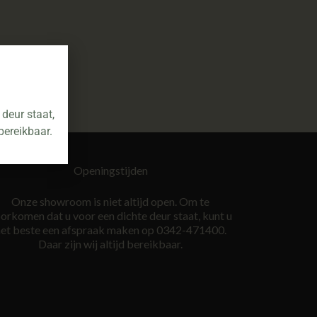
deur staat,
bereikbaar.
Openingstijden
Onze showroom is niet altijd open. Om te
orkomen dat u voor een dichte deur staat, kunt u
et beste een afspraak maken op 0342-471400.
Daar zijn wij altijd bereikbaar.