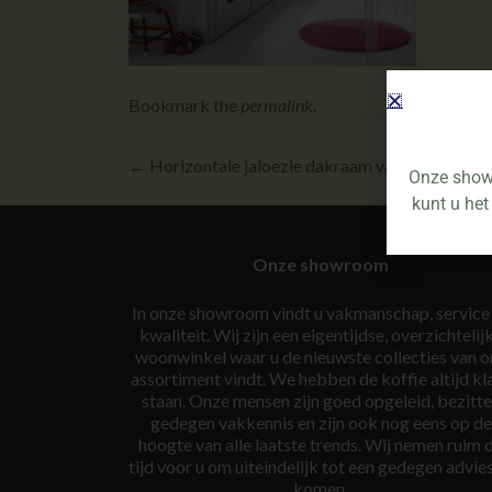
Bookmark the
permalink
.
←
Horizontale jaloezie dakraam van de Kamp w
Onze showr
kunt u het
Onze showroom
In onze showroom vindt u vakmanschap, service
kwaliteit. Wij zijn een eigentijdse, overzichtelij
woonwinkel waar u de nieuwste collecties van o
assortiment vindt. We hebben de koffie altijd kl
staan. Onze mensen zijn goed opgeleid, bezitt
gedegen vakkennis en zijn ook nog eens op de
hoogte van alle laatste trends. Wij nemen ruim 
tijd voor u om uiteindelijk tot een gedegen advies
komen.