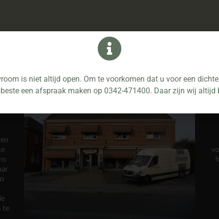
onen
oom is niet altijd open. Om te voorkomen dat u voor een dichte 
 beste een afspraak maken op 0342-471400. Daar zijn wij altijd 
 en
ke
vo
ns
h
aar
en
de
 te