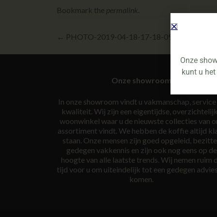
Bookmark the
permalink
.
←
PHOTO-2019-04-18-17-18-09 (002)
Onze showr
kunt u het
Onze showroom
In onze showroom vindt u vakmanschap, service
kwaliteit. Wij zijn een eigentijdse, overzichtelij
woonwinkel waar u de nieuwste collecties van o
assortiment vindt. We hebben de koffie altijd kl
staan. Onze mensen zijn goed opgeleid, bezitt
gedegen vakkennis en zijn ook nog eens op de
hoogte van alle laatste trends. Wij nemen ruim 
tijd voor u om uiteindelijk tot een gedegen advies
komen.