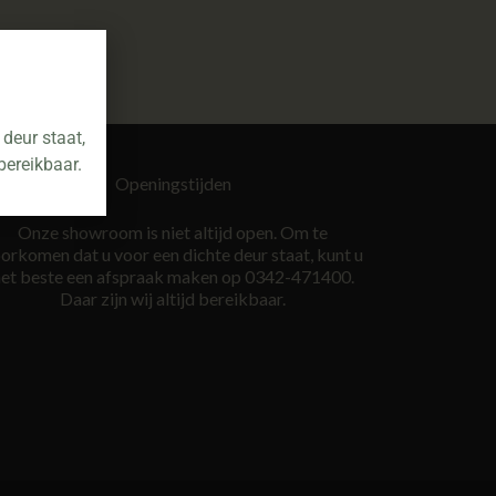
deur staat,
bereikbaar.
Openingstijden
Onze showroom is niet altijd open. Om te
orkomen dat u voor een dichte deur staat, kunt u
et beste een afspraak maken op 0342-471400.
Daar zijn wij altijd bereikbaar.