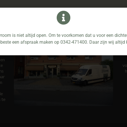
oom is niet altijd open. Om te voorkomen dat u voor een dichte 
 beste een afspraak maken op 0342-471400. Daar zijn wij altijd 
 en
ke
vo
ns
h
aar
en
de
 te