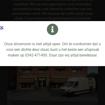
kwaliteit. Wij zijn een eigentijdse, overzichtelijke
woonwinkel waar u de nieuwste collecties van ons
assortiment vindt. We hebben de koffie altijd klaar
staan. Onze mensen zijn goed opgeleid, bezitten
gedegen vakkennis en zijn ook nog eens op de hoogte
van alle laatste trends. Wij nemen ruim de tijd voor u om
uiteindelijk tot een gedegen advies te komen.
Onze showroom is niet altijd open. Om te voorkomen dat u
voor een dichte deur staat, kunt u het beste een afspraak
maken op 0342-471400. Daar zijn wij altijd bereikbaar.