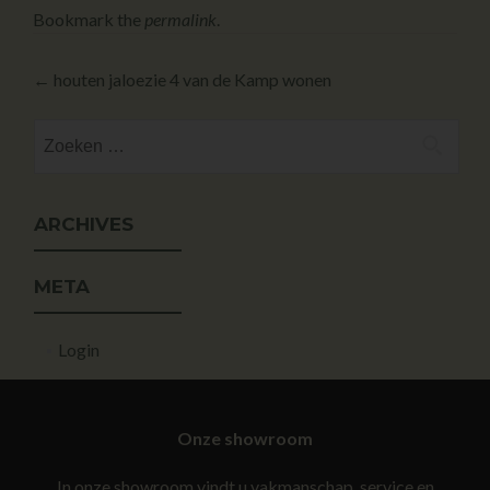
Bookmark the
permalink
.
←
houten jaloezie 4 van de Kamp wonen
ARCHIVES
META
Login
Onze showroom
In onze showroom vindt u vakmanschap, service en