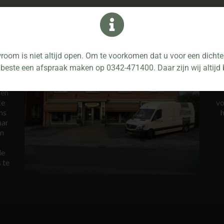
oom is niet altijd open. Om te voorkomen dat u voor een dichte 
 beste een afspraak maken op 0342-471400. Daar zijn wij altijd 
 en
ke
vo
ns
h
aar
en
de
 te