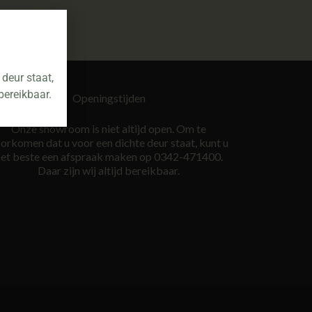
deur staat,
bereikbaar.
Openingstijden
Onze showroom is niet altijd open. Om te
orkomen dat u voor een dichte deur staat, kunt u
et beste een afspraak maken op 0342-471400.
Daar zijn wij altijd bereikbaar.