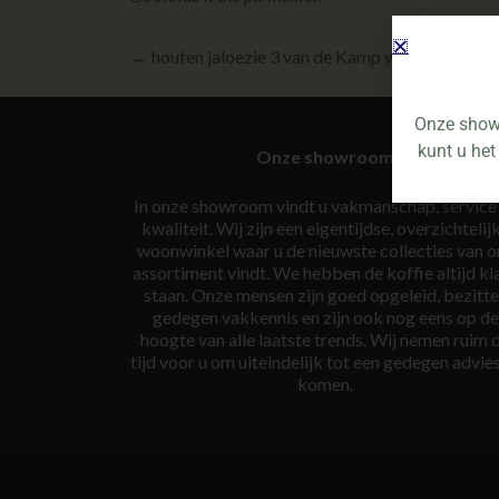
←
houten jaloezie 3 van de Kamp wonen
Onze showr
kunt u het
Onze showroom
In onze showroom vindt u vakmanschap, service
kwaliteit. Wij zijn een eigentijdse, overzichtelij
woonwinkel waar u de nieuwste collecties van o
assortiment vindt. We hebben de koffie altijd kl
staan. Onze mensen zijn goed opgeleid, bezitt
gedegen vakkennis en zijn ook nog eens op de
hoogte van alle laatste trends. Wij nemen ruim 
tijd voor u om uiteindelijk tot een gedegen advies
komen.