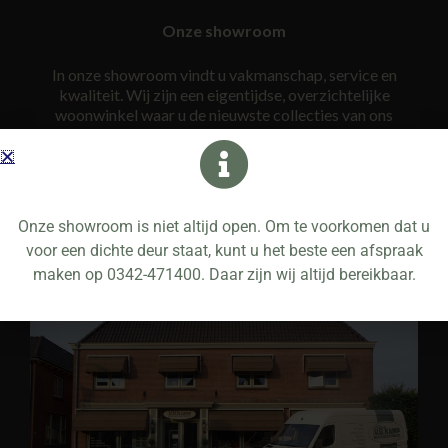
Onze showroom
In onze showroom vindt u vakmanschap, service en
kwaliteit. Wij zijn een eigentijdse, overzichtelijke
woonwinkel waar u de nieuwste collecties van ons
assortiment vindt. We hebben de koffie altijd klaar
staan. Onze mensen zijn goed opgeleid, bezitten
gedegen vakkennis en zijn ook nog eens op de hoogte
van alle laatste trends. Wij nemen ruim de tijd voor u om
uiteindelijk tot een gedegen advies te komen.
Onze showroom is niet altijd open. Om te voorkomen dat u
voor een dichte deur staat, kunt u het beste een afspraak
maken op 0342-471400. Daar zijn wij altijd bereikbaar.