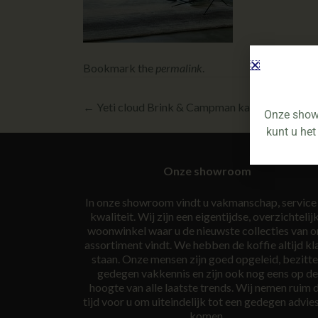
Bookmark the
permalink
.
←
Yeti cloud Brink & Campman karpet bij Van 
Onze showr
kunt u het
Onze showroom
In onze showroom vindt u vakmanschap, service
kwaliteit. Wij zijn een eigentijdse, overzichtelij
woonwinkel waar u de nieuwste collecties van o
assortiment vindt. We hebben de koffie altijd kl
staan. Onze mensen zijn goed opgeleid, bezitt
gedegen vakkennis en zijn ook nog eens op de
hoogte van alle laatste trends. Wij nemen ruim 
tijd voor u om uiteindelijk tot een gedegen advies
komen.