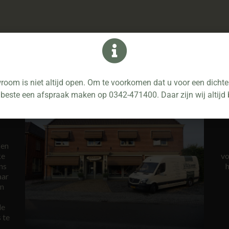
De Kamp Woninginrichting
oom is niet altijd open. Om te voorkomen dat u voor een dichte 
 beste een afspraak maken op 0342-471400. Daar zijn wij altijd 
 en
ke
vo
ns
h
aar
en
de
 te