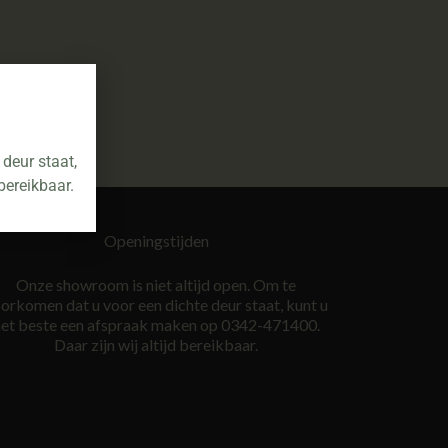
deur staat,
bereikbaar.
Openingstijden
Onze showroom is niet altijd open. Om te
orkomen dat u voor een dichte deur staat, kunt u
et beste een afspraak maken op 0342-471400.
Daar zijn wij altijd bereikbaar.