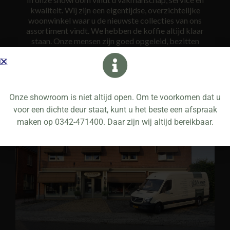
kwaliteit. Wij zijn een eigentijdse, overzichtelijke
woonwinkel waar u de nieuwste collecties van ons
assortiment vindt. We hebben de koffie altijd klaar
staan. Onze mensen zijn goed opgeleid, bezitten
gedegen vakkennis en zijn ook nog eens op de hoogte
van alle laatste trends. Wij nemen ruim de tijd voor u om
uiteindelijk tot een gedegen advies te komen.
Onze showroom is niet altijd open. Om te voorkomen dat u
voor een dichte deur staat, kunt u het beste een afspraak
maken op 0342-471400. Daar zijn wij altijd bereikbaar.