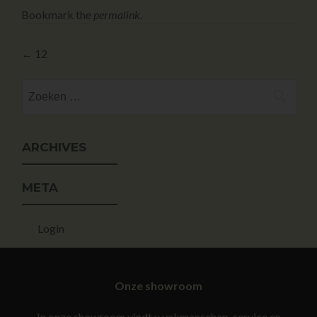
Bookmark the
permalink
.
←
12
ARCHIVES
META
Login
Onze showroom
In onze showroom vindt u vakmanschap, service en