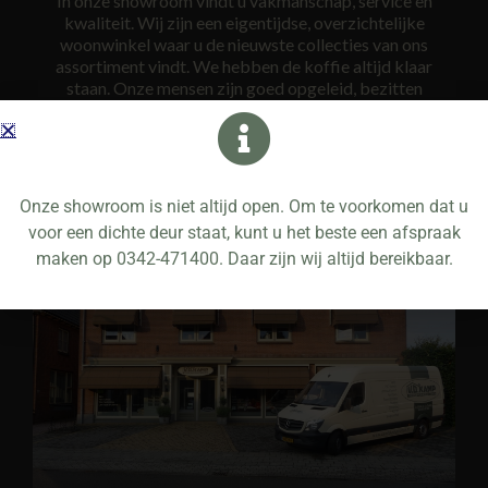
In onze showroom vindt u vakmanschap, service en
kwaliteit. Wij zijn een eigentijdse, overzichtelijke
woonwinkel waar u de nieuwste collecties van ons
assortiment vindt. We hebben de koffie altijd klaar
staan. Onze mensen zijn goed opgeleid, bezitten
gedegen vakkennis en zijn ook nog eens op de hoogte
van alle laatste trends. Wij nemen ruim de tijd voor u om
uiteindelijk tot een gedegen advies te komen.
Onze showroom is niet altijd open. Om te voorkomen dat u
voor een dichte deur staat, kunt u het beste een afspraak
maken op 0342-471400. Daar zijn wij altijd bereikbaar.